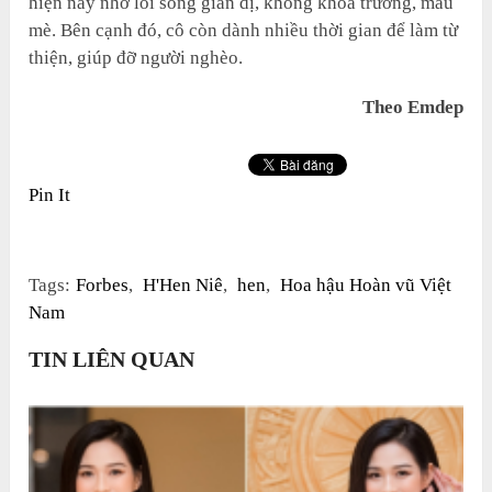
hiện nay nhờ lối sống giản dị, không khoa trương, màu
mè. Bên cạnh đó, cô còn dành nhiều thời gian để làm từ
thiện, giúp đỡ người nghèo.
Theo Emdep
Pin It
Tags:
Forbes
,
H'Hen Niê
,
hen
,
Hoa hậu Hoàn vũ Việt
Nam
TIN LIÊN QUAN