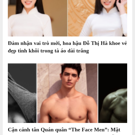
Đảm nhận vai trò mới, hoa hậu Đỗ Thị Hà khoe vẻ
đẹp tinh khôi trong tà áo dài trắng
Cận cảnh tân Quán quân “The Face Men”: Mặt