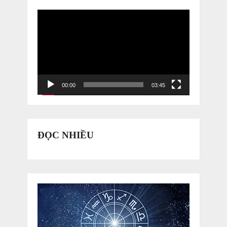
Trình
chơi
Video
00:00
03:45
ĐỌC NHIỀU