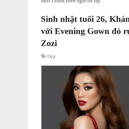
Miss Grand khen ngợi tới tấp.
Sinh nhật tuổi 26, Khá
với Evening Gown đỏ rự
Zozi
Đẹp