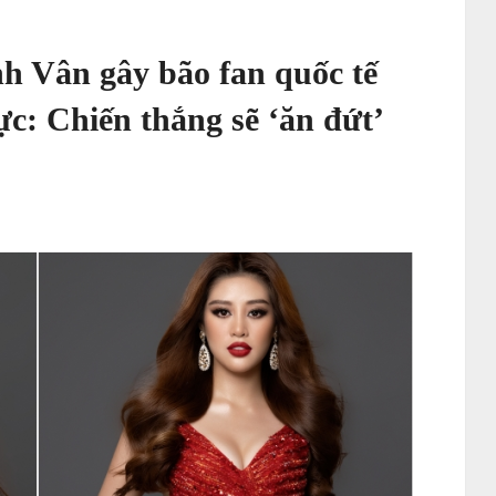
nh Vân gây bão fan quốc tế
c: Chiến thắng sẽ ‘ăn đứt’