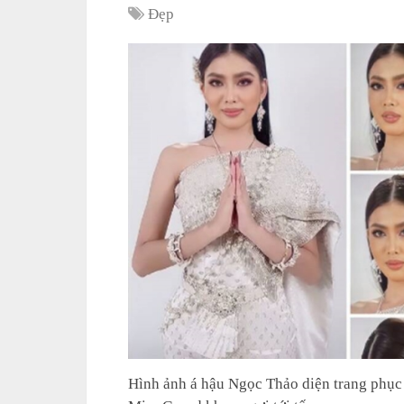
Đẹp
Hình ảnh á hậu Ngọc Thảo diện trang phục