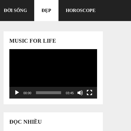
ĐỜI SỐNG
ĐẸP
HOROSCOPE
MUSIC FOR LIFE
Trình
chơi
Video
00:00
03:45
ĐỌC NHIỀU