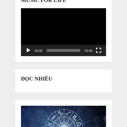
MUSIC FOR LIFE
Trình
chơi
Video
00:00
03:45
ĐỌC NHIỀU